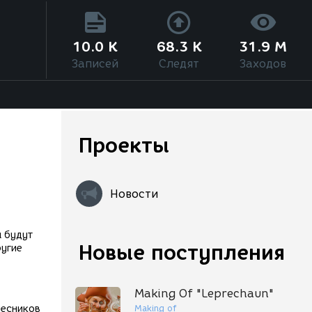
10.0 K
68.3 K
31.9 M
Записей
Следят
Заходов
Проекты
Новости
 будут
Новые поступления
ругие
Making Of "Leprechaun"
Making of
лесников