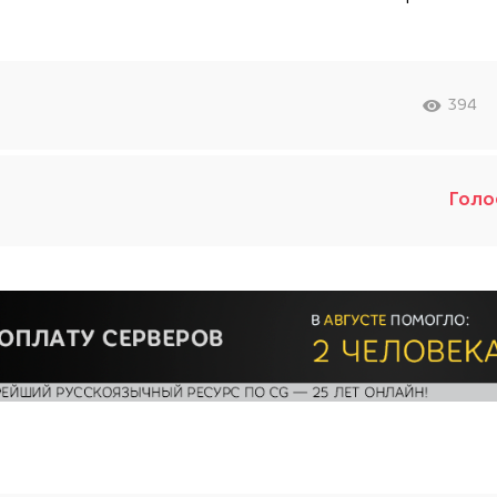
394
Голо