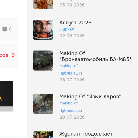
03.08.2026
Август 2026
0
Журнал
02.08.2026
Making Of
сов:
0
"Бронеавтомобиль БА-М85"
Making of
Публикации
28.07.2026
Making Of "Язык даров"
Making of
Публикации
20.07.2026
Журнал продолжает