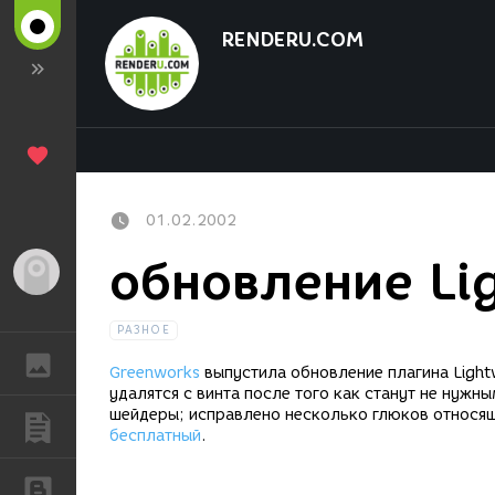
RENDERU.COM
01.02.2002
обновление Li
Гость
РАЗНОЕ
ГАЛЕРЕЯ
Greenworks
выпустила обновление плагина Ligh
удалятся с винта после того как станут не нуж
шейдеры; исправлено несколько глюков относя
ПУБЛИКАЦИИ
бесплатный
.
БЛОГИ