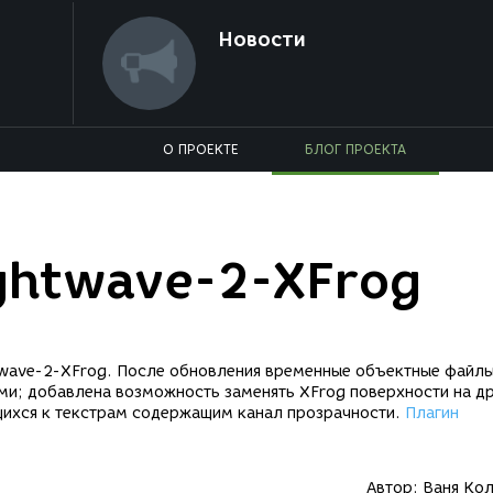
Новости
О ПРОЕКТЕ
БЛОГ ПРОЕКТА
ghtwave-2-XFrog
twave-2-XFrog. После обновления временные объектные файлы
ными; добавлена возможность заменять XFrog поверхности на д
щихся к текстрам содержащим канал прозрачности.
Плагин
Автор:
Ваня Ко