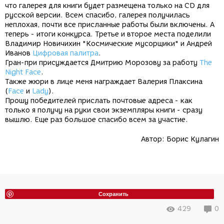
что галерея для книги будет размещена только на CD для
русской версии. Всем спасибо, галерея получилась
неплохая, почти все присланные работы были включены. А
теперь - итоги конкурса. Третье и второе места поделили
Владимир Новичихин "Космические мусорщики" и Андрей
Иванов
Цифровая палитра
.
Гран-при присуждается Дмитрию Морозову за работу
The
Night Face
.
Также жюри в лице меня награждает Валерия Плаксина
(
Face
и
Lady
).
Прошу победителей прислать почтовые адреса - как
только я получу на руки свои экземпляры книги - сразу
вышлю. Еще раз большое спасибо всем за участие.
Автор:
Борис Кулагин
Сохранить
429
0