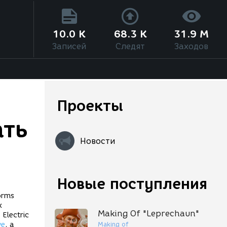
10.0 K
68.3 K
31.9 M
Записей
Следят
Заходов
Проекты
ать
Новости
Новые поступления
orms
х
Making Of "Leprechaun"
Electric
Making of
ve
, а