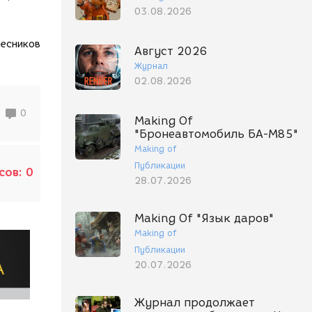
03.08.2026
лесников
Август 2026
Журнал
02.08.2026
0
Making Of
"Бронеавтомобиль БА-М85"
Making of
Публикации
сов:
0
28.07.2026
Making Of "Язык даров"
Making of
Публикации
20.07.2026
Журнал продолжает