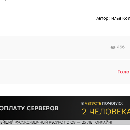
Автор:
Илья Ко
466
Голо