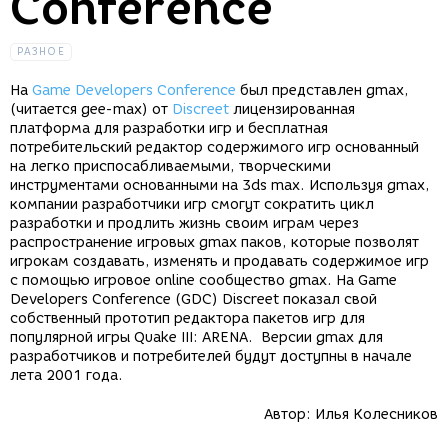
Conference
РАЗНОЕ
На
Game Developers Conference
был представлен gmax,
(читается gee-max) от
Discreet
лицензированная
платформа для разработки игр и бесплатная
потребительский редактор содержимого игр основанный
на легко приспосабливаемыми, творческими
инструментами основанными на 3ds max. Используя gmax,
компании разработчики игр смогут сократить цикл
разработки и продлить жизнь своим играм через
распространение игровых gmax паков, которые позволят
игрокам создавать, изменять и продавать содержимое игр
с помощью игровое online сообщество gmax. На Game
Developers Conference (GDC) Discreet показал свой
собственный прототип редактора пакетов игр для
популярной игры Quake III: ARENA. Версии gmax для
разработчиков и потребителей будут доступны в начале
лета 2001 года.
Автор:
Илья Колесников