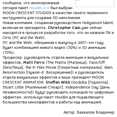
сообщила, что анонсированый
сегодня пакет
Houdini 4.0
был выбран
MOON CRESCENT STUDIOS в качестве своего первичного
инструмента для создания 3D наполнения.
Новая компания, созданная руководством Hollywood talent,
включая ее президента,
Christopher Cain
уже сейчас
находится в процессе разработки того, что он назвали ПК и
Сеть (PC and the Web).
PC and the Web, обещанная к выпуску в 2001-ом году,
будет комбинацией живого видео (30%) и 3D анимации
(70%).
Продюсер, руководитель отдела анимации и визуальных
эффектов,
Matt Ferro
(The Matrix [Матрица], Face/Off
[Без/Лица], the X-Files Movie [Секретные материалы], Alien
Resurrection [Чужой-4: Воскрешение]) и руководитель
отдела визуальных эффектов и вице-президент MOON
CRESCENT ANIMATION,
Steffen Wild
(Godzilla [Годзилла],
Stuart Little [Маленький Стюарт], Independence Day [День
Независимости]) будут руководить командой по цифровым
эффектам, используя пакет Houdini для подавляющего
большинства киноэффектов и работы над анимацией.
Автор:
Бахвалов Владимир