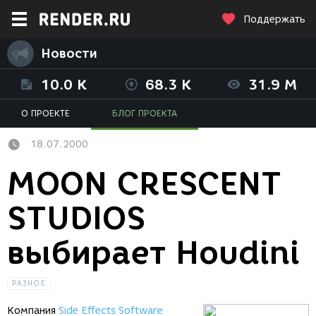
Поддержать
Новости
10.0 K
68.3 K
31.9 M
О ПРОЕКТЕ
БЛОГ ПРОЕКТА
18.07.2000
MOON CRESCENT
STUDIOS
выбирает Houdini
РАЗНОЕ
Компания
Side Effects Software