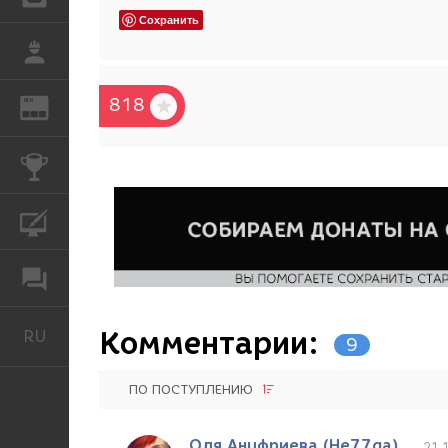
Сохранить
РАБОТА
818
REN
ЖУРНАЛ
КОНКУРСЫ
КУРСЫ
ФОРУМ
Комментарии:
RU
Русский
9
ПО ПОСТУПЛЕНИЮ
Оля Ануфриева (He77ga)
21.