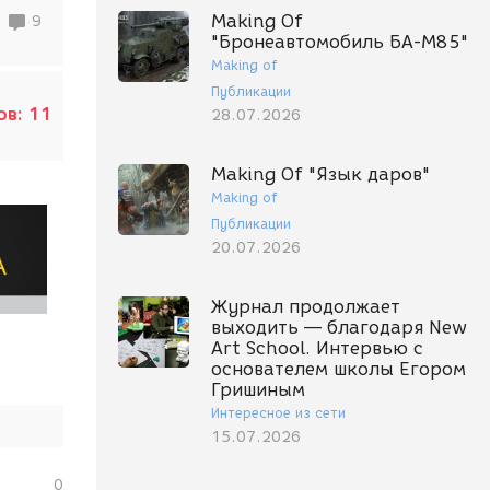
Making Of
9
"Бронеавтомобиль БА-М85"
Making of
Публикации
ов:
11
28.07.2026
Making Of "Язык даров"
Making of
Публикации
20.07.2026
Журнал продолжает
выходить — благодаря New
Art School. Интервью с
основателем школы Егором
Гришиным
Интересное из сети
15.07.2026
0