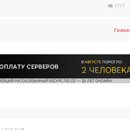
1777
Голос
12.2014 10:28