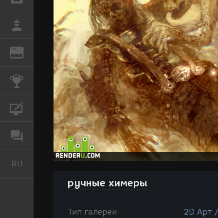
РАБОТА
REN
ЖУРНАЛ
КОНКУРСЫ
КУРСЫ
ФОРУМ
RU
Русский
ручные химеры
Тип галереи:
2D Арт 