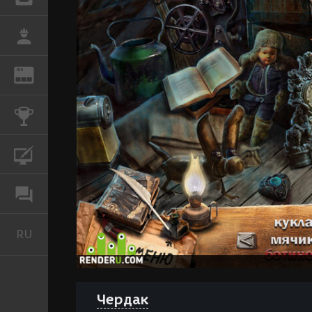
РАБОТА
REN
ЖУРНАЛ
КОНКУРСЫ
КУРСЫ
ФОРУМ
RU
Русский
Чердак