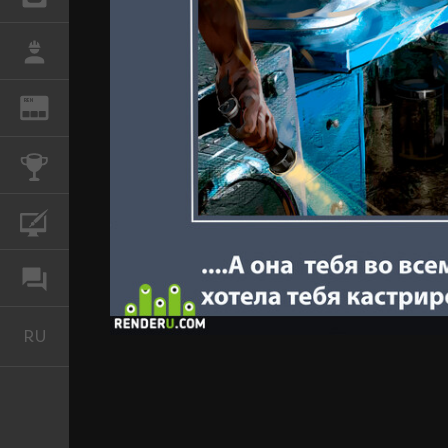
РАБОТА
REN
ЖУРНАЛ
КОНКУРСЫ
КУРСЫ
ФОРУМ
RU
Русский