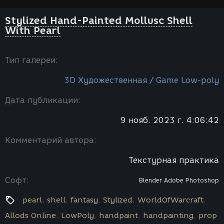
Stylized Hand-Painted Mollusc Shell
With Pearl
Тип галереи:
3D Художественная / Game Low-poly
Дата публикации:
9 нояб. 2023 г. 4:06:42
Комментарий автора:
Текстурная практика
Софт:
Blender
Adobe Photoshop
pearl
shell
fantasy
Stylized
WorldOfWarcraft
Allods Online
LowPoly
handpaint
handpainting
prop