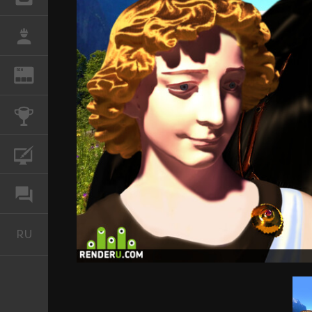
РАБОТА
REN
ЖУРНАЛ
КОНКУРСЫ
КУРСЫ
ФОРУМ
RU
Русский