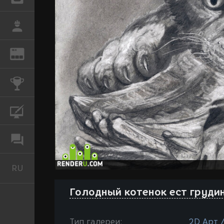
РАБОТА
REN
ЖУРНАЛ
КОНКУРСЫ
КУРСЫ
ФОРУМ
RU
Русский
Голодный котенок ест груди
Тип галереи:
2D Арт 