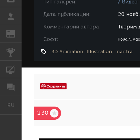
Тип галереи:
/ Видео
Дата публикации:
20 нояб.
РАБОТА
Комментарий автора:
Творим 
REN
ЖУРНАЛ
Софт:
Houdini
Ado
КОНКУРСЫ
3D Animation
Illustration
mantra
КУРСЫ
Сохранить
ФОРУМ
RU
Русский
230