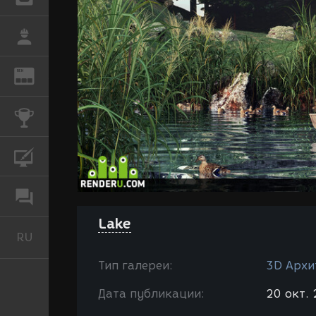
РАБОТА
REN
ЖУРНАЛ
КОНКУРСЫ
КУРСЫ
ФОРУМ
Lake
RU
Русский
Тип галереи:
3D Архи
Дата публикации:
20 окт. 