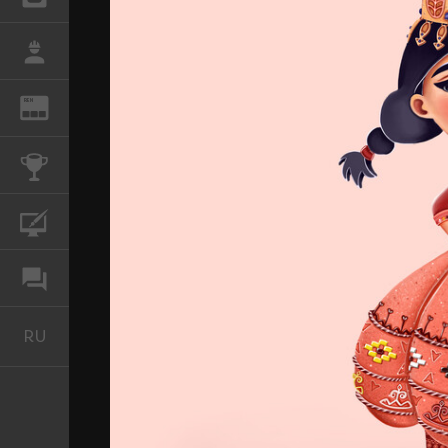
РАБОТА
REN
ЖУРНАЛ
КОНКУРСЫ
КУРСЫ
ФОРУМ
RU
Русский