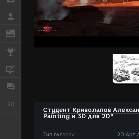
РАБОТА
REN
ЖУРНАЛ
КОНКУРСЫ
КУРСЫ
ФОРУМ
RU
Русский
Студент Криволапов Алексан
Painting и 3D для 2D"
Тип галереи:
2D Арт 