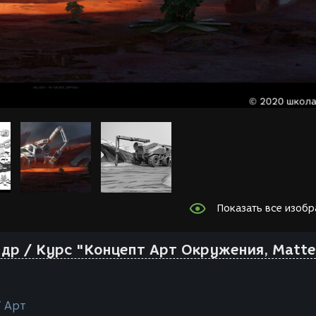
Показать все изоб
др / Курс "Концепт Арт Окружения, Matte
/ Арт