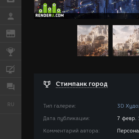
РАБОТА
REN
ЖУРНАЛ
КОНКУРСЫ
КУРСЫ
Стимпанк город
ФОРУМ
RU
Русский
Тип галереи:
3D Худо
Дата публикации:
7 февр. 
Комментарий автора:
Персона