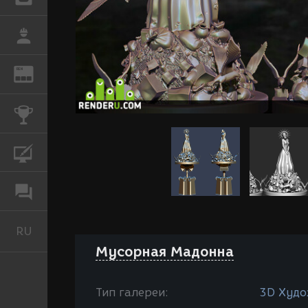
РАБОТА
REN
ЖУРНАЛ
КОНКУРСЫ
КУРСЫ
ФОРУМ
RU
Русский
Мусорная Мадонна
Тип галереи:
3D Худо