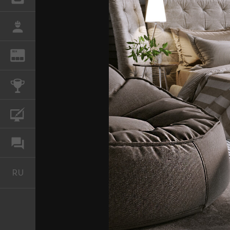
РАБОТА
REN
ЖУРНАЛ
КОНКУРСЫ
КУРСЫ
ФОРУМ
RU
Русский