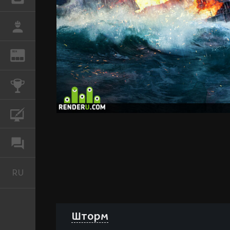
РАБОТА
REN
ЖУРНАЛ
КОНКУРСЫ
КУРСЫ
ФОРУМ
RU
Русский
Шторм