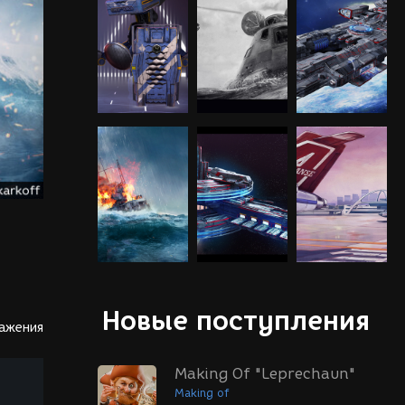
Новые поступления
ражения
Making Of "Leprechaun"
Making of