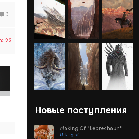
3
в:
22
Новые поступления
Making Of "Leprechaun"
Making of