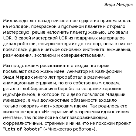
Энди Мердок
Миллиарды лет назад неизвестное существо приземлилось
на молодой, прекрасной и пустынной планете и открыло
мастерскую, решив наполнить планету жизнью. Его звали
LOR. В своей мастерской LOR из подручных материалов
делал роботов, совершенствуя их до тех пор, пока в них не
появлялась душа и четыре основных инстинкта: выживания,
размножения, экспансии и совершенствования.
Мы продолжаем рассказывать о людях, которые
посвящают свою жизнь идее. Аниматор из Калифорнии
Энди Мердок
много лет проработал в различных
анимационных студиях и, по его собственным словам,
устал от лоббирования и борьбы за создание хороших
мультфильмов, в которой то и дело появлялся Младший
Менеджер, в чьи должностные обязанности входило
только говорить «нет» хорошим идеям. Так родилось его
жизненное кредо «Не спрашивай разрешения идти к своим
мечтам», так появился на свет завораживающий,
сюрреалистичный, странный и ни на что не похожий проект
“Lots of Robots”
(«Множество роботов»).