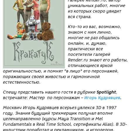
галерее Render.ru, автор
уникальных работ, многие
из которых скоро увидит
вся страна.
Кто-то из вас, возможно,
знаком с ним лично,
многие не раз общались
онлайн, и, думаю,
практически все
посетители галерей
Render.ru знают его работы,
отличающиеся яркой
оригинальностью, и помнят "в лицо" его персонажей,
поражающих своей живостью и гармоничной
естественностью.
Спешу представить нашего гостя в рубрике
Spotlight
,
встречайте: Мастер по персонажам –
Игорь Кудрявцев
.
Москвич Игорь Кудрявцев всерьез увлекся 3D в 1997
году. Знания будущий трехмерщик получал вполне
целенаправленно (курсы Maya Transition и Mel
Fundamentals в Real Time School, сертификаты Alias). В 3D-
индустрии поработал и рекламщиком, и игроделом,