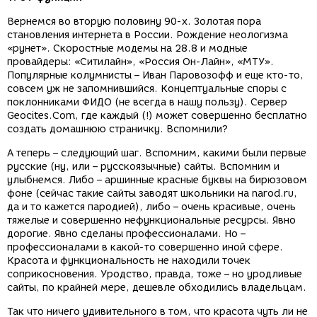
Вернемся во вторую половину 90-х. Золотая пора
становления интернета в России. Рождение неологизма
«рунет». Скоростные модемы на 28.8 и модные
провайдеры: «Ситилайн», «Россия Он-Лайн», «МТУ».
Популярные колумнисты – Иван Паровозофф и еще кто-то,
совсем уж не запомнившийся. Концептуальные споры с
поклонниками ФИДО (не всегда в нашу пользу). Сервер
Geocites.Com, где каждый (!) может совершенно бесплатно
создать домашнюю страничку. Вспомнили?
А теперь – следующий шаг. Вспомним, какими были первые
русские (ну, или – русскоязычные) сайты. Вспомним и
улыбнемся. Либо – аршинные красные буквы на бирюзовом
фоне (сейчас такие сайты заводят школьники на narod.ru,
да и то кажется пародией), либо – очень красивые, очень
тяжелые и совершенно нефункциональные ресурсы. Явно
дорогие. Явно сделаны профессионалами. Но –
профессионалами в какой-то совершенно иной сфере.
Красота и функциональность не находили точек
соприкосновения. Уродство, правда, тоже – но уродливые
сайты, по крайней мере, дешевле обходились владельцам.
Так что ничего удивительного в том, что красота чуть ли не