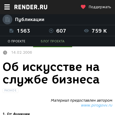
Поддержать
Публикации
1563
607
759 K
О ПРОЕКТЕ
БЛОГ ПРОЕКТА
14.02.2006
Об искусcтве на
службе бизнеса
РАЗНОЕ
Материал предоставлен автором
www.pirogovv.ru
1. От функции