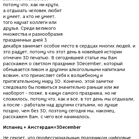
потому что, как ни крути,
а отдыхать человек любит
и умеет, а кто не умеет,
того научат коллеги или
друзья. Среди великого
множества и разнообразия
праздничных дней 3
декабря занимает особое место в сердцах многих людей, и
это радует, потому что этот день в новейшей истории
отмечен 3D печатью. В сегодняшней статье мы Вам
расскажем о светлом празднике 3December, который
обмывается пивом и другими алкогольными напитками
всяким, кто причисляет себя к волшебному и
притягательному миру 3D. Конечно, этой заметке
следовало бы появиться значительно раньше или же
наоборот - позже, в канун самого праздника, но не
сложилось, потому что, как и все, в тот день мы отдыхали,
а после - работали над другими статьями, но лучше
поздно, чем без 3D, поэтому сегодня мы, наконец,
расскажем Вам, с чего все начиналось.
Испанец + Амстердам=3December
Не секрет, что профессиональным праздником цифровые