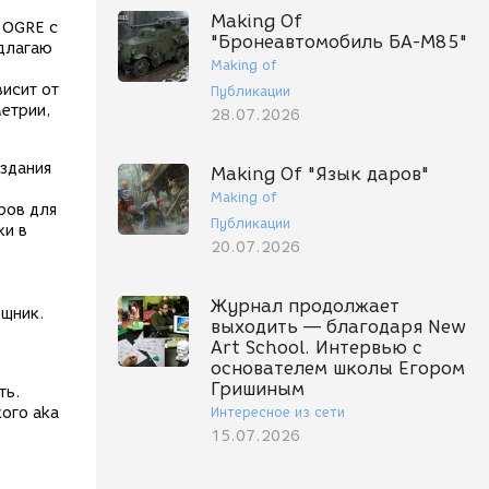
Making Of
 OGRE с
"Бронеавтомобиль БА-М85"
едлагаю
Making of
исит от
Публикации
метрии,
28.07.2026
оздания
Making Of "Язык даров"
Making of
ров для
Публикации
ки в
20.07.2026
Журнал продолжает
ощник.
выходить — благодаря New
Art School. Интервью с
основателем школы Егором
Гришиным
ть.
Интересное из сети
ого aka
15.07.2026