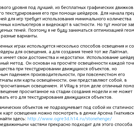
ового уровня под лучший, из бесплатных графических движков
о текстурирования его при помощи шейдеров. Для начала пр
ней для игр требует использования минимального количества
ных компьютеров и видеокарт в частности. Но тут многое зав
уемых теней. Поэтому я не буду заниматься оптимизацией гео
 разные варианты.
менных играх используется несколько способов освещения и с
йдеры для освещения, а для создания теней тот же Лайтмап,
х имеет свои достоинства и недостатки. Использование шейде
вный метод. Он основан на просчёте освещённости каждой точ
щества при текстурировании движущихся объектов, но
ьным падением производительности, при повсеместном его
тмапы или карты освещённости, они представляют собой, в
просчитанным освещением. И VRay в этом деле отличный пом
освещение просчитанное на стадии создания модели и не может
вать его для текстурирования движущихся объектов.
мических объектов не подразумевает под собой их статичнос
 карт освещения можно посмотреть в демке Арсена Гнаткивск
 найти здесь:
http://www.ogre3d.h14.ru/stonehenge/
недвижимыми частями прекрасно подходит для этого способа