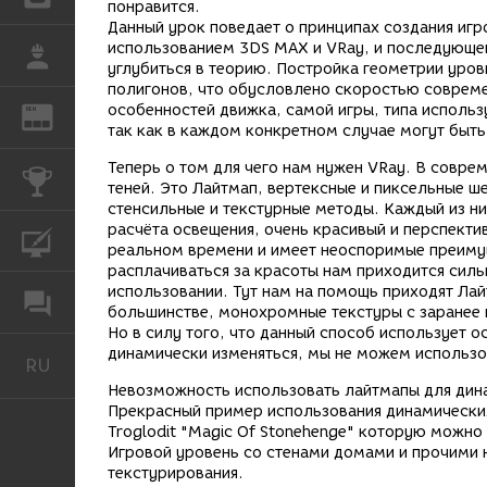
понравится.
Данный урок поведает о принципах создания игр
использованием 3DS MAX и VRay, и последующег
РАБОТА
углубиться в теорию. Постройка геометрии уров
полигонов, что обусловлено скоростью современ
особенностей движка, самой игры, типа использ
REN
ЖУРНАЛ
так как в каждом конкретном случае могут быть
Теперь о том для чего нам нужен VRay. В совре
КОНКУРСЫ
теней. Это Лайтмап, вертексные и пиксельные ше
стенсильные и текстурные методы. Каждый из ни
расчёта освещения, очень красивый и перспекти
КУРСЫ
реальном времени и имеет неоспоримые преиму
расплачиваться за красоты нам приходится сил
использовании. Тут нам на помощь приходят Лай
ФОРУМ
большинстве, монохромные текстуры с заранее 
Но в силу того, что данный способ использует 
динамически изменяться, мы не можем использо
RU
Русский
Невозможность использовать лайтмапы для дина
Прекрасный пример использования динамических
Troglodit "Magic Of Stonehenge" которую можно
Игровой уровень со стенами домами и прочими 
текстурирования.