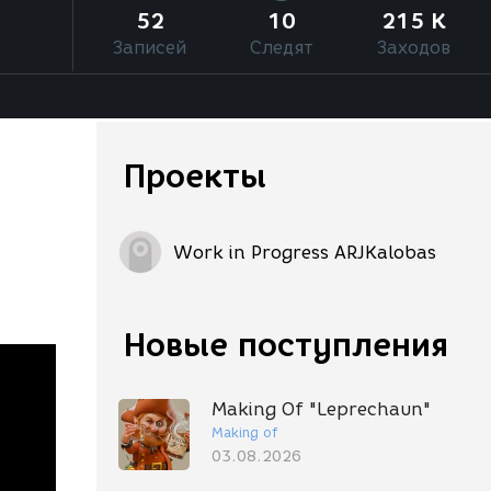
52
10
215 K
Записей
Следят
Заходов
Проекты
Work in Progress ARJKalobas
Новые поступления
Making Of "Leprechaun"
Making of
03.08.2026