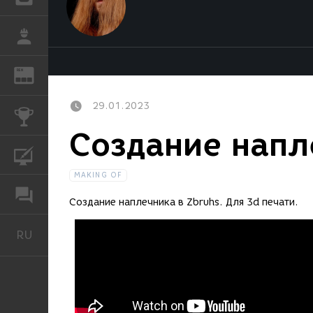
РАБОТА
REN
ЖУРНАЛ
29.01.2023
КОНКУРСЫ
Создание напл
КУРСЫ
MAKING OF
ФОРУМ
Создание наплечника в Zbruhs. Для 3d печати.
RU
Русский