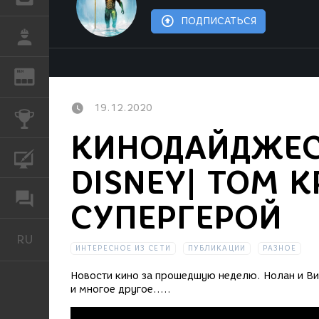
ПОДПИСАТЬСЯ
РАБОТА
REN
ЖУРНАЛ
19.12.2020
КОНКУРСЫ
КИНОДАЙДЖЕСТ
КУРСЫ
DISNEY| ТОМ К
ФОРУМ
СУПЕРГЕРОЙ
RU
Русский
ИНТЕРЕСНОЕ ИЗ СЕТИ
ПУБЛИКАЦИИ
РАЗНОЕ
Новости кино за прошедшую неделю. Нолан и Вил
и многое другое.....