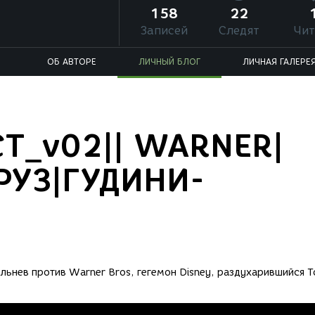
158
22
Записей
Следят
Чит
ОБ АВТОРЕ
ЛИЧНЫЙ БЛОГ
ЛИЧНАЯ ГАЛЕРЕ
_v02|| WARNER|
РУЗ|ГУДИНИ-
ьнев против Warner Bros, гегемон Disney, раздухарившийся 