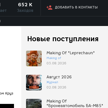
1
652 K
ДОБАВИТЬ В КОНТАКТЫ
ает
Заходов
Я
Новые поступления
Making Of "Leprechaun"
Making of
03.08.2026
Август 2026
Журнал
02.08.2026
Том Круз
Making Of
"Бронеавтомобиль БА-М85"