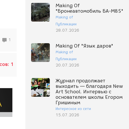
Making Of
"Бронеавтомобиль БА-М85"
Making of
Публикации
28.07.2026
1
Making Of "Язык даров"
Making of
Публикации
сов:
1
20.07.2026
Журнал продолжает
выходить — благодаря New
Art School. Интервью с
основателем школы Егором
Гришиным
Интересное из сети
15.07.2026