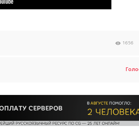
1656
Голо