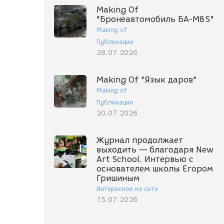
Making Of
"Бронеавтомобиль БА-М85"
Making of
Публикации
28.07.2026
Making Of "Язык даров"
Making of
Публикации
20.07.2026
Журнал продолжает
выходить — благодаря New
Art School. Интервью с
основателем школы Егором
Гришиным
Интересное из сети
15.07.2026