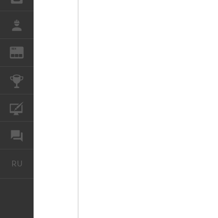
РАБОТА
REN
ЖУРНАЛ
КОНКУРСЫ
КУРСЫ
ФОРУМ
RU
Русский