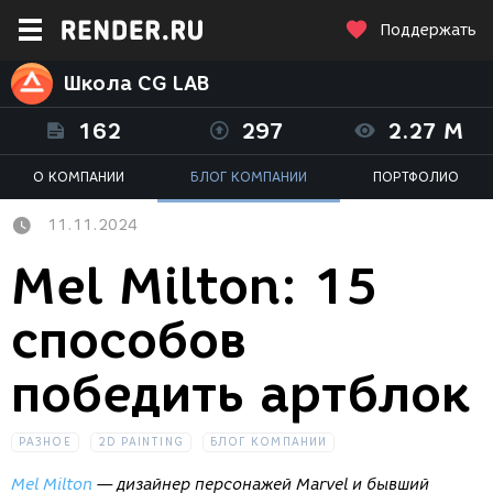
Поддержать
Школа CG LAB
162
297
2.27 M
О КОМПАНИИ
БЛОГ КОМПАНИИ
ПОРТФОЛИО
11.11.2024
Mel Milton: 15
способов
победить артблок
РАЗНОЕ
2D PAINTING
БЛОГ КОМПАНИИ
Mel Milton
—
дизайнер персонажей Marvel и бывший