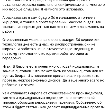
3d используется гораздо шире в наши дни. Просто
остальные отрасли довольно специфические и не многие о
них вообще слышали. Я немного это исправлю.
А расказывать я вам буду о 3d в медицине, а точнее в
хирургии, а точнее в протезировании. Рассказ будет, так
сказать, из первых уст, так как это то, чем я занимаюсь на
работе.
Отечественная медицина не очень жалует 3d вернее эти
технологии уже есть у нас, но распространены они не
широко. Я работаю не на отечественную медицину и
поэтому технологии с которыми работаю одни из
передовых.
Итак. В Европе есть очень много людей нуждающихся в
замене суставов. Это может быть коленный сустав или же
сустав бедра. И в последнее время начали производить
протезы межпозвоночных дисков. Да и еще много всего но
работаю я с этими.
Чем отличается европа от отечественного производителя,
так это индивидуальным подходом, а не штамповкой
типовых образцов рекордными партиями. Собственно об
этом и будет статья - как делают индивидуальные протезы