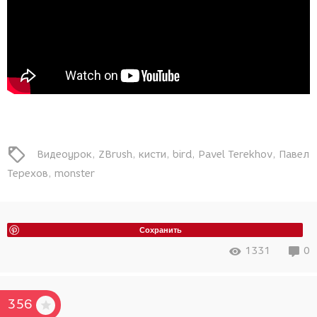
Видеоурок
ZBrush
кисти
bird
Pavel Terekhov
Павел
Терехов
monster
Сохранить
1331
0
356