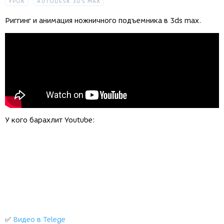
УРОК
AUTODESK 3DS MAX
Риггинг и анимация ножничного подъемника в 3ds max.
У кого барахлит Youtube:
✅
Видео в Telege