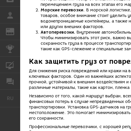
перемещением груза на всех этапах его ма
Морские перевозки
. В морской логистике
РАБОТА
товаров, особое внимание стоит уделить у
водонепроницаемые контейнеры, а также н
или других внешних факторов.
REN
ЖУРНАЛ
Автоперевозки.
Внутренние автомобильные
Чтобы минимизировать этот риск, важно в
сохранность груза в процессе транспорти
КОНКУРСЫ
такие как GPS-слежение и специальные зам
Как защитить груз от повр
КУРСЫ
Для снижения риска повреждений или кражи на в
ключевых факторов. Один из важнейших аспекто
ФОРУМ
прочной, устойчивой к внешним воздействиям и 
различные материалы, такие как картон, пленка
Независимо от того, какой маршрут выбран, все
RU
Русский
финансовых потерь в случае непредвиденных обс
транспортировки. Установка GPS-датчиков на гр
местоположение. Это помогает минимизировать 
его сохранности.
Профессиональные перевозчики, с хорошей репу