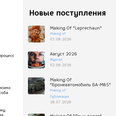
Новые поступления
Making Of "Leprechaun"
Making of
03.08.2026
Август 2026
 процесс
Журнал
02.08.2026
Making Of
"Бронеавтомобиль БА-М85"
висимо
Making of
соба
Публикации
28.07.2026
вку,
за