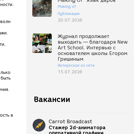
Making Of "Язык даров"
ности.
Making of
Публикации
20.07.2026
 волн
ажи.
Журнал продолжает
выходить — благодаря New
ти,
Art School. Интервью с
основателем школы Егором
Гришиным
Интересное из сети
15.07.2026
олько
 быть
ения.
Вакансии
ость в
Carrot Broadcast
Стажер 2d-аниматора
оперативной графики