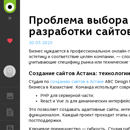
Проблема выбора 
разработки сайтов
20.03.2025
Бизнес нуждается в профессиональном онлайн-п
эстетику и соответствие целям компании, — сло
учитывающие специфику рынка или технические 
Гость
Создание сайтов Астана: технологии
Студия по
созданию сайтов в Астане
ABC Design 
бизнеса в Казахстане. Команда использует совр
ГАЛЕРЕЯ
PHP для серверной части;
React и Vue Js для динамических интерфей
Это позволяет создавать адаптивные сайты, ин
ПУБЛИКАЦИИ
функционалом. Каждый проект проходит этапы а
постподдержки.
БЛОГИ
Ключевое преимущество — гибкость. Студия раб