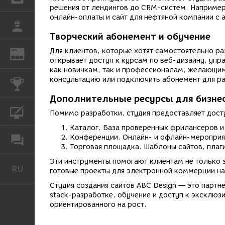
решения от лендингов до CRM-систем. Например
онлайн-оплаты и сайт для нефтяной компании с 
РАБОТА
Творческий абонемент и обучение
Для клиентов, которые хотят самостоятельно раз
REN
ЖУРНАЛ
открывает доступ к курсам по веб-дизайну, уп
как новичкам, так и профессионалам, желающим
консультацию или подключить абонемент для ра
КОНКУРСЫ
Дополнительные ресурсы для бизне
КУРСЫ
Помимо разработки, студия предоставляет доступ
Каталог. База проверенных фрилансеров и 
Конференции. Онлайн- и офлайн-мероприя
ФОРУМ
Торговая площадка. Шаблоны сайтов, плаг
Эти инструменты помогают клиентам не только з
RU
Русский
готовые проекты для электронной коммерции н
Студия создания сайтов ABC Design — это партне
stack-разработке, обучение и доступ к эксклю
ориентированного на рост.