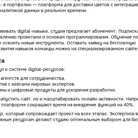
, в портфолио — платформа для доставки цветов с интеграци
аналитикой данных в реальном времени.
вивать digital-навыки, студия предлагает абонемент. Подписк
равлению проектами и основам программирования. Обучение п
 освоить новые инструменты. Оставить заявку на бесплатную
звития навыков команды можно на специализированном сайте
са
 к системе digital-ресурсов:
агентств для сотрудничества.
тия с кейсами мировых экспертов.
ины и цифровые продукты для ускорения разработки.
апустить сайт, но и масштабировать онлайн-активности. Напр
а платформе сокращают время на внедрение функций на 40%.
р, который сопровождает проект на всех этапах. Экспертиза в 
зивным ресурсам делают студию оптимальным выбором для би