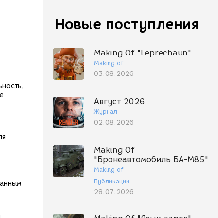
Новые поступления
Making Of "Leprechaun"
Making of
03.08.2026
ьность,
не
Август 2026
Журнал
02.08.2026
ля
Making Of
"Бронеавтомобиль БА-М85"
Making of
Публикации
ванным
28.07.2026
я