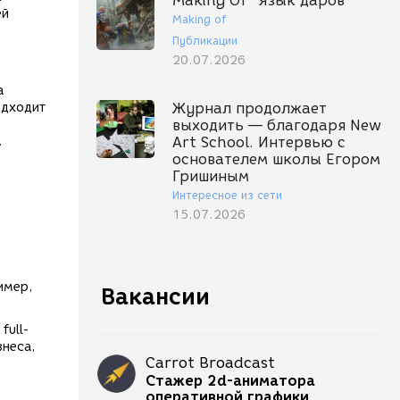
Making Of "Язык даров"
ей
Making of
Публикации
20.07.2026
а
одходит
Журнал продолжает
выходить — благодаря New
.
Art School. Интервью с
основателем школы Егором
Гришиным
Интересное из сети
15.07.2026
имер,
Вакансии
full-
знеса,
Carrot Broadcast
Стажер 2d-аниматора
оперативной графики