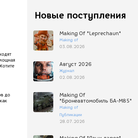
Новые поступления
Making Of "Leprechaun"
Making of
03.08.2026
ходят
 мощная
Август 2026
 Хотите
Журнал
02.08.2026
Making Of
ов до
"Бронеавтомобиль БА-М85"
как
Making of
Публикации
28.07.2026