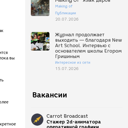
Making Of "Язык даров"
Making of
Публикации
20.07.2026
ак
Журнал продолжает
выходить — благодаря New
Art School. Интервью с
основателем школы Егором
ится
Гришиным
пока вы
Интересное из сети
15.07.2026
ть
Вакансии
олее
Carrot Broadcast
Стажер 2d-аниматора
екретное
оперативной графики