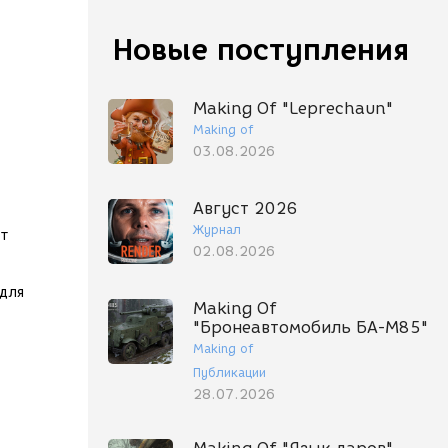
Новые поступления
Making Of "Leprechaun"
Making of
03.08.2026
Август 2026
Журнал
ет
02.08.2026
 для
Making Of
"Бронеавтомобиль БА-М85"
Making of
Публикации
28.07.2026