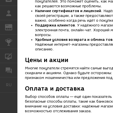
покупателей. Это поможет оценить, как ма
как решаются возможные проблемы.
Наличие сертификатов и лицензий
. Над
РАБОТА
своей регистрации, а также предоставляю
важно, особенно когда речь идёт о покупк
Поддержка клиентов
. У надёжного магази
REN
ЖУРНАЛ
электронная почта, онлайн-чат. Хороший 
вопросы.
Удобные условия возврата и обмена то
КОНКУРСЫ
Надёжные интернет-магазины предоставляю
описанию.
КУРСЫ
Цены и акции
Многие покупатели стремятся найти самые выго
ФОРУМ
скидками и акциями. Однако будьте осторожны:
признаком мошенничества или предложения под
RU
Русский
Оплата и доставка
Выбор способов оплаты — ещё один показатель 
безопасные способы оплаты, такие как банковс
внимание на условия доставки: надёжные магази
возможностью отслеживания заказа.