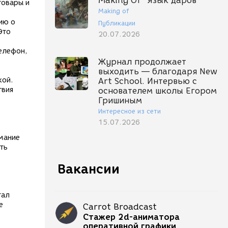
Making Of "Язык даров"
товары и
Making of
ию о
Публикации
Это
20.07.2026
телефон,
Журнал продолжает
выходить — благодаря New
кой.
Art School. Интервью с
твия
основателем школы Егором
Гришиным
Интересное из сети
15.07.2026
мание
ть
Вакансии
гал
е
Carrot Broadcast
Стажер 2d-аниматора
оперативной графики