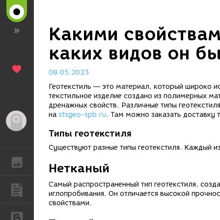
Какими свойствам
каких видов он б
08.05.2023
Геотекстиль — это материал, который широко ис
текстильное изделие создано из полимерных мат
дренажных свойств. Различные типы геотекстил
на
stsgeo-spb.ru
. Там можно заказать доставку 
Гость
Типы геотекстиля
Существуют разные типы геотекстиля. Каждый из
ГАЛЕРЕЯ
Нетканый
Самый распространенный тип геотекстиля, созд
ПУБЛИКАЦИИ
иглопробивания. Он отличается высокой прочно
свойствами.
БЛОГИ