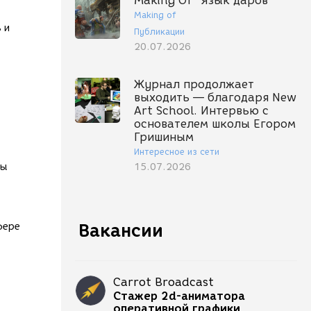
Making Of "Язык даров"
Making of
 и
Публикации
20.07.2026
Журнал продолжает
выходить — благодаря New
Art School. Интервью с
основателем школы Егором
Гришиным
Интересное из сети
ты
15.07.2026
Вакансии
фере
Carrot Broadcast
Стажер 2d-аниматора
оперативной графики