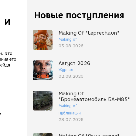
Новые поступления
 и
Making Of "Leprechaun"
Making of
03.08.2026
и. Это
ения его
Август 2026
рейдя
Журнал
02.08.2026
Making Of
"Бронеавтомобиль БА-М85"
Making of
Публикации
и
28.07.2026