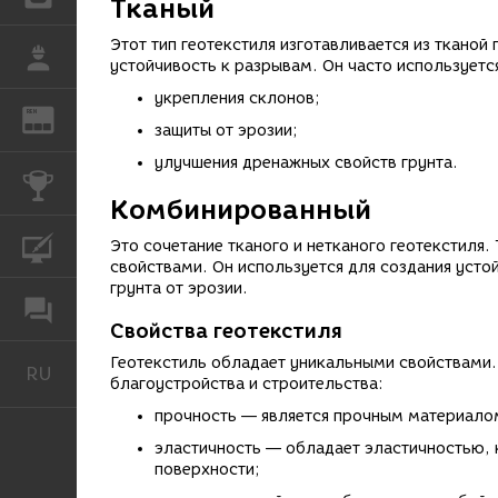
Тканый
Этот тип геотекстиля изготавливается из тканой
РАБОТА
устойчивость к разрывам. Он часто используетс
укрепления склонов;
REN
ЖУРНАЛ
защиты от эрозии;
улучшения дренажных свойств грунта.
КОНКУРСЫ
Комбинированный
КУРСЫ
Это сочетание тканого и нетканого геотекстиля
свойствами. Он используется для создания уст
грунта от эрозии.
ФОРУМ
Свойства геотекстиля
Геотекстиль обладает уникальными свойствами.
RU
Русский
благоустройства и строительства:
прочность — является прочным материало
эластичность — обладает эластичностью, 
поверхности;