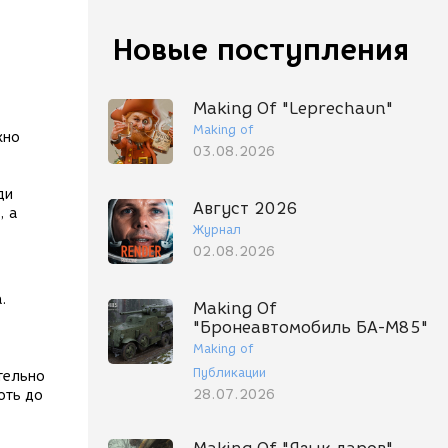
Новые поступления
Making Of "Leprechaun"
Making of
жно
03.08.2026
ди
Август 2026
, а
Журнал
02.08.2026
.
Making Of
"Бронеавтомобиль БА-М85"
Making of
Публикации
тельно
28.07.2026
оть до