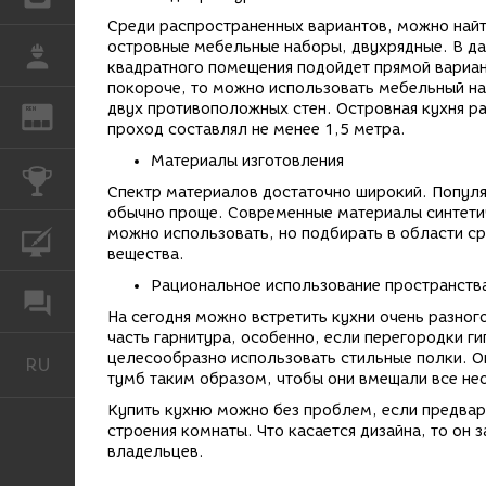
Среди распространенных вариантов, можно найти
островные мебельные наборы, двухрядные. В да
РАБОТА
квадратного помещения подойдет прямой вариант
покороче, то можно использовать мебельный на
двух противоположных стен. Островная кухня ра
REN
ЖУРНАЛ
проход составлял не менее 1,5 метра.
Материалы изготовления
КОНКУРСЫ
Спектр материалов достаточно широкий. Популя
обычно проще. Современные материалы синтети
можно использовать, но подбирать в области с
КУРСЫ
вещества.
Рациональное использование пространств
ФОРУМ
На сегодня можно встретить кухни очень разно
часть гарнитура, особенно, если перегородки г
целесообразно использовать стильные полки. О
RU
Русский
тумб таким образом, чтобы они вмещали все нео
Купить кухню можно без проблем, если предвар
строения комнаты. Что касается дизайна, то он
владельцев.