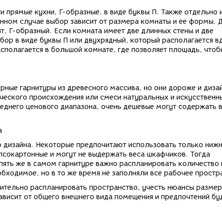
 прямые кухни, Г-образные, в виде буквы П. Также отдельно 
нном случае выбор зависит от размера комнаты и ее формы. 
, Г-образный. Если комната имеет две длинных стены и две
бор в виде буквы П или двухрядный, который располагается в
сполагается в большой комнате, где позволяет площадь, чтоб
рные гарнитуры из древесного массива, но они дороже и диза
ческого происхождения или смеси натуральных и искусственн
реднего ценового диапазона, очень дешевые могут содержать 
а
го дизайна. Некоторые предпочитают использовать только ни
ипсокартонные и могут не выдержать веса шкафчиков. Тогда
пять же в самом гарнитуре важно распланировать количество
бходимое, но в то же время не заполняли все рабочее простр
ительно распланировать пространство, учесть нюансы размер
 зависит от общего внешнего вида помещения и предпочтений б