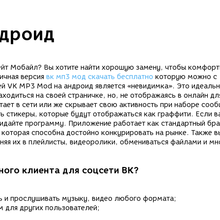
ндроид
ейт Мобайл? Вы хотите найти хорошую замену, чтобы комфор
ичная версия
вк мп3 мод скачать бесплатно
которую можно с
й VK MP3 Mod на андроид является «невидимка». Это идеаль
ходиться на своей страничке, но, не отображаясь в онлайн дл
тает в сети или же скрывает свою активность при наборе сооб
ь стикеры, которые будут отображаться как граффити. Если в
кидайте программу. Приложение работает как стандартный бра
 которая способна достойно конкурировать на рынке. Также в
няя их в плейлисты, видеоролики, обмениваться файлами и мн
ого клиента для соцсети ВК?
ь и прослушивать музыку, видео любого формата;
м для других пользователей;