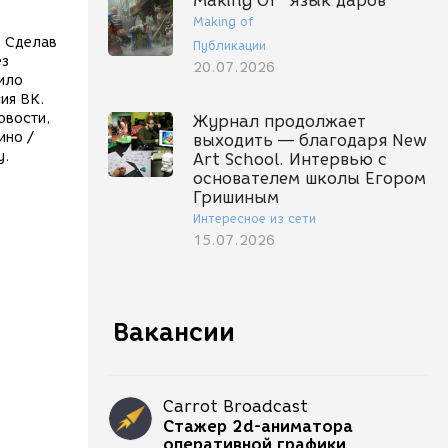
Making Of "Язык даров"
Making of
. Сделав
Публикации
ез
20.07.2026
ило
ия ВК.
овости,
Журнал продолжает
ино /
выходить — благодаря New
у.
Art School. Интервью с
основателем школы Егором
Гришиным
Интересное из сети
15.07.2026
Вакансии
Carrot Broadcast
Стажер 2d-аниматора
оперативной графики