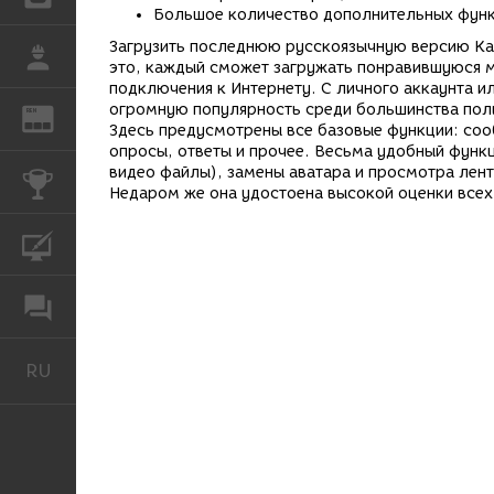
Большое количество дополнительных функ
Загрузить последнюю русскоязычную версию Kat
РАБОТА
это, каждый сможет загружать понравившуюся м
подключения к Интернету. С личного аккаунта 
огромную популярность среди большинства поль
REN
ЖУРНАЛ
Здесь предусмотрены все базовые функции: сооб
опросы, ответы и прочее. Весьма удобный функ
видео файлы), замены аватара и просмотра лен
КОНКУРСЫ
Недаром же она удостоена высокой оценки всех
КУРСЫ
ФОРУМ
RU
Русский