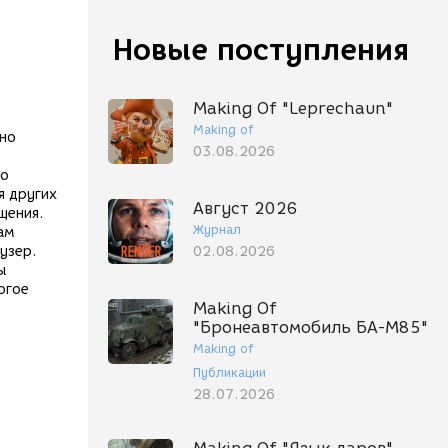
Новые поступления
Making Of "Leprechaun"
Making of
тно
03.08.2026
но
я других
Август 2026
щения.
Журнал
ам
узер.
02.08.2026
ы
огое
Making Of
"Бронеавтомобиль БА-М85"
Making of
Публикации
28.07.2026