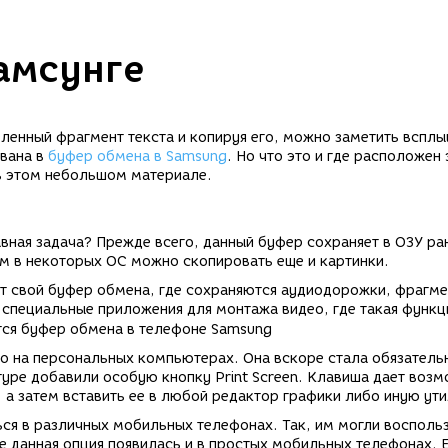
амсунге
ленный фрагмент текста и копируя его, можно заметить вспл
ована в
буфер обмена в Samsung
. Но что это и где расположен 
в этом небольшом материале.
авная задача? Прежде всего, данный буфер сохраняет в ОЗУ ра
м в некоторых ОС можно скопировать еще и картинки.
т свой буфер обмена, где сохраняются аудиодорожки, фрагм
 специальные приложения для монтажа видео, где такая функц
о на персональных компьютерах. Она вскоре стала обязатель
уре добавили особую кнопку Print Screen. Клавиша дает воз
 а затем вставить ее в любой редактор графики либо иную ути
ся в различных мобильных телефонах. Так, им могли восполь
е данная опция появилась и в простых мобильных телефонах. 