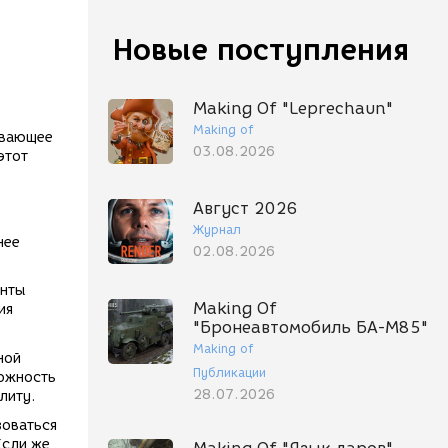
Новые поступления
Making Of "Leprechaun"
Making of
ывающее
03.08.2026
этот
Август 2026
Журнал
нее
02.08.2026
енты
Making Of
ия
"Бронеавтомобиль БА-М85"
Making of
ной
Публикации
можность
28.07.2026
литу.
зоваться
Если же