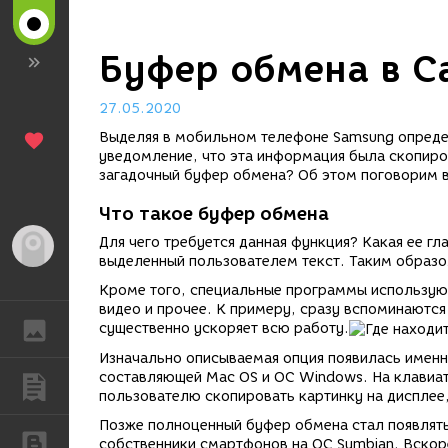
Буфер обмена в С
27.05.2020
Выделяя в мобильном телефоне Samsung опреде
уведомление, что эта информация была скопир
загадочный буфер обмена? Об этом поговорим 
Что такое буфер обмена
Для чего требуется данная функция? Какая ее гл
Гость
выделенный пользователем текст. Таким образо
Кроме того, специальные программы использую
видео и прочее. К примеру, сразу вспоминаются
ГАЛЕРЕЯ
существенно ускоряет всю работу.
Изначально описываемая опция появилась именн
составляющей Mac OS и ОС Windows. На клавиат
ПУБЛИКАЦИИ
пользователю скопировать картинку на дисплее,
Позже полноценный буфер обмена стал появлять
БЛОГИ
собственники смартфонов на ОС Symbian. Вскор