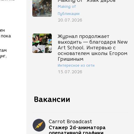
Making Of "Язык даров"
Making of
Публикации
20.07.2026
жен
 пока
Журнал продолжает
выходить — благодаря New
Art School. Интервью с
 там
основателем школы Егором
нг,
Гришиным
Интересное из сети
15.07.2026
Вакансии
Carrot Broadcast
Стажер 2d-аниматора
оперативной графики