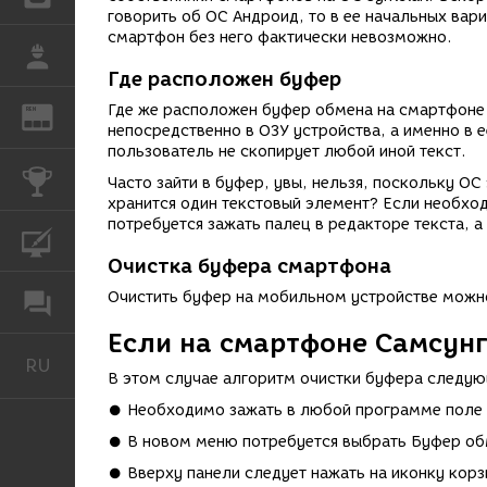
говорить об ОС Андроид, то в ее начальных вар
смартфон без него фактически невозможно.
РАБОТА
Где расположен буфер
Где же расположен буфер обмена на смартфоне 
REN
ЖУРНАЛ
непосредственно в ОЗУ устройства, а именно в 
пользователь не скопирует любой иной текст.
КОНКУРСЫ
Часто зайти в буфер, увы, нельзя, поскольку ОС 
хранится один текстовый элемент? Если необхо
потребуется зажать палец в редакторе текста, 
КУРСЫ
Очистка буфера смартфона
Очистить буфер на мобильном устройстве можн
ФОРУМ
Если на смартфоне Самсунг
RU
Русский
В этом случае алгоритм очистки буфера следую
● Необходимо зажать в любой программе поле 
● В новом меню потребуется выбрать Буфер об
● Вверху панели следует нажать на иконку корз