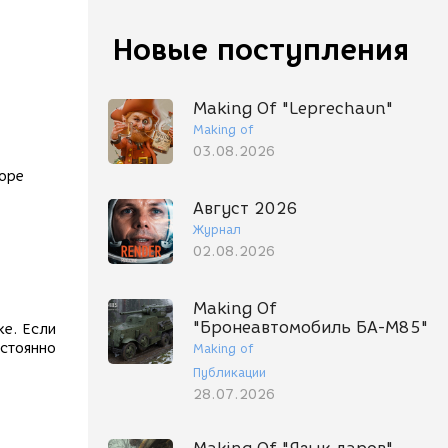
Новые поступления
Making Of "Leprechaun"
Making of
03.08.2026
боре
Август 2026
Журнал
02.08.2026
Making Of
"Бронеавтомобиль БА-М85"
ке. Если
остоянно
Making of
Публикации
28.07.2026