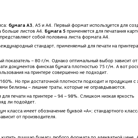
иса:
бумага А3
, А5 и А4. Первый формат используется для соз
а больше листов А4.
Бумага 5
применяется для печатания карт
 представляют собой половина листа формата А4.
еждународный стандарт, применяемый для печати на принтера
ый показатель – 80 г/м. Однако оптимальный выбор зависит от
ати документов финская бумага плотностью 75 г/м. А вот рос
ользования на принтере совершенно не подходит.
 160%. Но при достаточной плотности подходит и продукция с
ями белизны – лишние траты, которые не оправдываются.
 для печати на принтере – 94 – 98%. Слишком низкая яркость
ряд ли подойдет.
м класса имеет обозначение буквой «А»; стандартного класс
зависит от производителя.
е купить лучшую бумагу любого формата по адекватной цене. 