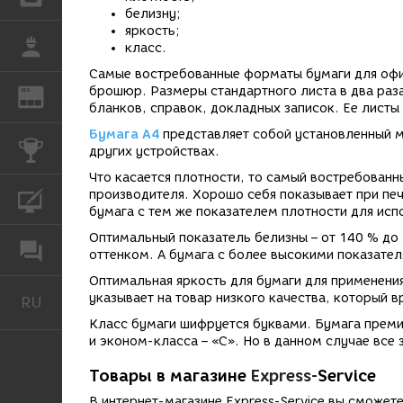
белизну;
яркость;
РАБОТА
класс.
Самые востребованные форматы бумаги для оф
брошюр. Размеры стандартного листа в два раз
REN
ЖУРНАЛ
бланков, справок, докладных записок. Ее листы
Бумага А4
представляет собой установленный м
КОНКУРСЫ
других устройствах.
Что касается плотности, то самый востребованн
производителя. Хорошо себя показывает при печ
КУРСЫ
бумага с тем же показателем плотности для исп
Оптимальный показатель белизны – от 140 % до
ФОРУМ
оттенком. А бумага с более высокими показател
Оптимальная яркость для бумаги для применения
указывает на товар низкого качества, который в
RU
Русский
Класс бумаги шифруется буквами. Бумага премиу
и эконом-класса – «С». Но в данном случае все 
Товары в магазине
Express-
Service
В интернет-магазине Express-Service вы сможет