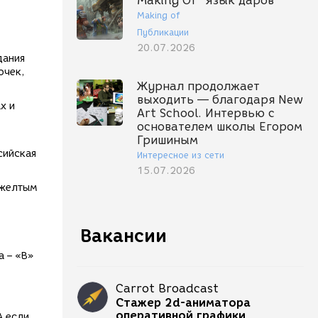
Making Of "Язык даров"
Making of
Публикации
20.07.2026
дания
очек,
Журнал продолжает
выходить — благодаря New
х и
Art School. Интервью с
основателем школы Егором
Гришиным
сийская
Интересное из сети
15.07.2026
 желтым
Вакансии
а – «В»
Carrot Broadcast
Стажер 2d-аниматора
оперативной графики
А если