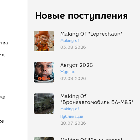
Новые поступления
Making Of "Leprechaun"
Making of
ства
03.08.2026
.
их,
Август 2026
Журнал
02.08.2026
Making Of
ыми
"Бронеавтомобиль БА-М85"
Making of
Публикации
ой
28.07.2026