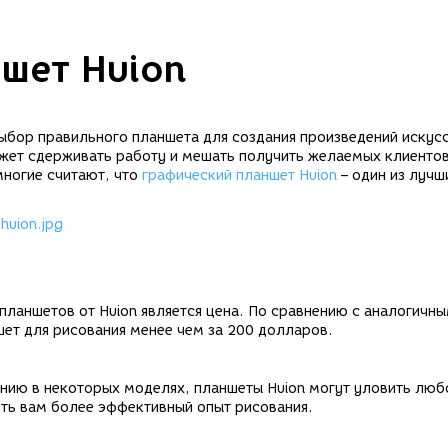
шет Huion
ыбор правильного планшета для создания произведений искус
жет сдерживать работу и мешать получить желаемых клиентов
многие считают, что
графический планшет Huion
– один из лучш
ланшетов от Huion является цена. По сравнению с аналогичн
ет для рисования менее чем за 200 долларов.
ению в некоторых моделях, планшеты Huion могут уловить люб
ить вам более эффективный опыт рисования.