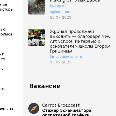
Making Of "Язык даров"
етов
Making of
екстуры
Публикации
20.07.2026
щью
Журнал продолжает
 ярлыки
выходить — благодаря New
Art School. Интервью с
основателем школы Егором
Гришиным
ь к
Интересное из сети
 то
15.07.2026
и
ты
Вакансии
его
Carrot Broadcast
иять на
Стажер 2d-аниматора
.
оперативной графики