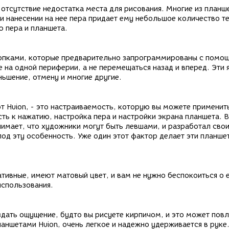
 отсутствие недостатка места для рисования. Многие из планш
и нанесении на нее пера придает ему небольшое количество т
ю пера и планшета.
нопками, которые предварительно запрограммированы с помо
е на одной периферии, а не перемещаться назад и вперед. Эти
ньшение, отмену и многие другие.
т Huion, - это настраиваемость, которую вы можете применит
ть к нажатию, настройка пера и настройки экрана планшета. В
имает, что художники могут быть левшами, и разработал сво
под эту особенность. Уже один этот фактор делает эти планше
ативные, имеют матовый цвет, и вам не нужно беспокоиться о 
использования.
дать ощущение, будто вы рисуете кирпичом, и это может повл
аншетами Huion, очень легкое и надежно удерживается в руке