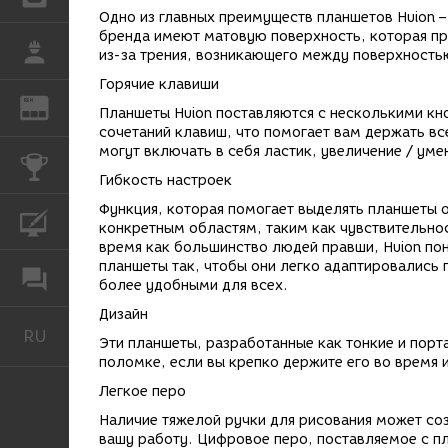
Одно из главных преимуществ планшетов Huion –
бренда имеют матовую поверхность, которая пр
РАБОТА
из-за трения, возникающего между поверхность
Горячие клавиши
REN
ЖУРНАЛ
Планшеты Huion поставляются с несколькими к
сочетаний клавиш, что помогает вам держать вс
могут включать в себя ластик, увеличение / уме
КОНКУРСЫ
Гибкость настроек
Функция, которая помогает выделять планшеты о
КУРСЫ
конкретным областям, таким как чувствительнос
время как большинство людей правши, Huion пон
планшеты так, чтобы они легко адаптировались 
ФОРУМ
более удобными для всех.
Дизайн
RU
Русский
Эти планшеты, разработанные как тонкие и порт
поломке, если вы крепко держите его во время 
Легкое перо
Наличие тяжелой ручки для рисования может соз
вашу работу. Цифровое перо, поставляемое с пл