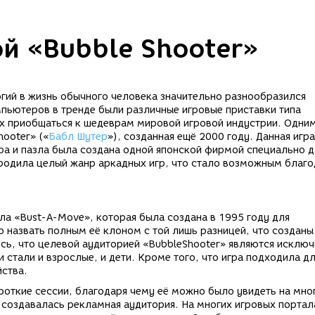
й «Bubble Shooter»
ий в жизнь обычного человека значительно разнообразился
мпьютеров в тренде были различные игровые приставки типа
ых приобщаться к шедеврам мировой игровой индустрии. Одним
hooter» («
Бабл Шутер
»), созданная ещё 2000 году. Данная игр
ра и пазла была создана одной японской фирмой специально д
родила целый жанр аркадных игр, что стало возможным благо
ла «Bust-A-Move», которая была создана в 1995 году для
 назвать полным её клоном с той лишь разницей, что созданы
сь, что целевой аудиторией «BubbleShooter» являются исклю
и стали и взрослые, и дети. Кроме того, что игра подходила дл
йства.
роткие сессии, благодаря чему её можно было увидеть на мно
 создавалась рекламная аудитория. На многих игровых портал