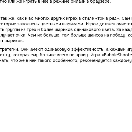
но или же играть в неё в режиме онлайн в браузере.
ак же, как и во многих других играх в стиле «три в ряд». Сам 
 которые заполнены цветными шариками. Игрок должен очистит
ь группы из трёх и более шариков одинакового цвета. За каж
лучает очки. Чем их больше, тем больше шансов на победу, к
ет шариков.
стратегии. Они имеют одинаковую эффективность, а каждый иг
 ту, которая ему больше всего по нраву. Игра «BubbleShoote
ать, что же в ней такого особенного, рекомендуется каждому