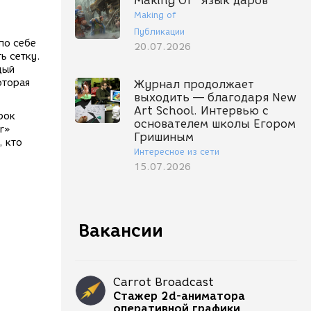
Making Of "Язык даров"
Making of
Публикации
по себе
20.07.2026
ь сетку.
дый
оторая
Журнал продолжает
выходить — благодаря New
Art School. Интервью с
рок
основателем школы Егором
r»
Гришиным
, кто
Интересное из сети
15.07.2026
Вакансии
Carrot Broadcast
Стажер 2d-аниматора
оперативной графики