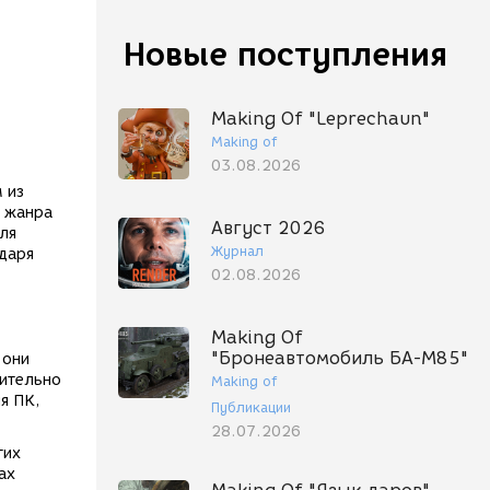
Новые поступления
Making Of "Leprechaun"
Making of
03.08.2026
 из
а жанра
Август 2026
ля
Журнал
даря
02.08.2026
Making Of
"Бронеавтомобиль БА-М85"
 они
чительно
Making of
я ПК,
Публикации
28.07.2026
гих
ах