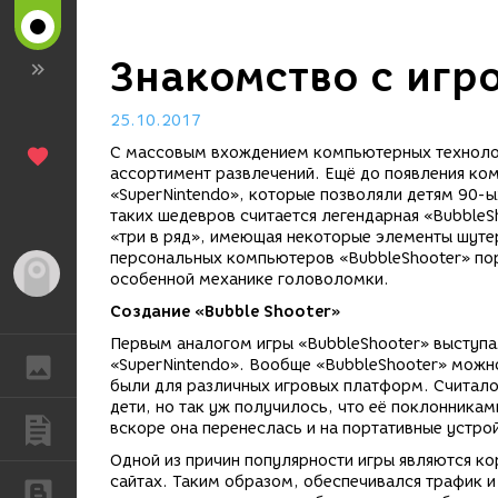
Знакомство с игро
25.10.2017
С массовым вхождением компьютерных технолог
ассортимент развлечений. Ещё до появления ко
«SuperNintendo», которые позволяли детям 90-
таких шедевров считается легендарная «BubbleS
«три в ряд», имеющая некоторые элементы шуте
персональных компьютеров «BubbleShooter» по
Гость
особенной механике головоломки.
Создание «Bubble Shooter»
Первым аналогом игры «BubbleShooter» выступа
ГАЛЕРЕЯ
«SuperNintendo». Вообще «BubbleShooter» можно
были для различных игровых платформ. Считало
дети, но так уж получилось, что её поклонникам
ПУБЛИКАЦИИ
вскоре она перенеслась и на портативные устро
Одной из причин популярности игры являются ко
сайтах. Таким образом, обеспечивался трафик и
БЛОГИ