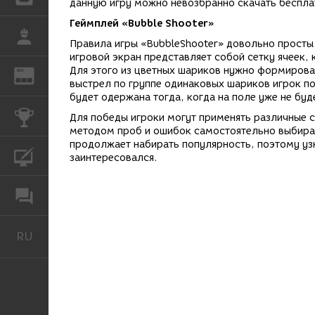
данную игру можно невозбранно скачать бесплат
Геймплей «Bubble Shooter»
РАБОТА
Правила игры «BubbleShooter» довольно просты т
игровой экран представляет собой сетку ячеек,
Для этого из цветных шариков нужно формироват
REN
ЖУРНАЛ
выстрел по группе одинаковых шариков игрок по
будет одержана тогда, когда на поле уже не буд
КОНКУРСЫ
Для победы игроки могут применять различные 
методом проб и ошибок самостоятельно выбирает
продолжает набирать популярность, поэтому узн
КУРСЫ
заинтересовался.
ФОРУМ
RU
Русский