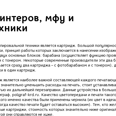
интеров, мфу и
хники
ировальной техники является картридж. Большой популярно
и, принцип работы которых заключается в нанесении изображ
 двух основных блоков: барабана (осуществляет функцию проя
и с тонером. Некоторые современные производители эти два 
ается сразу два картриджа – с фотобарабаном и с тонером), 
ки в один картридж.
дж является наиболее важной составляющей каждого печатающ
значительно уменьшить расходы на печать, стоит устанавлива
ью их дальнейшей перезаправки. Данные устройства в больш
раф, poligraf-krd.ru. Качество цветопередачи и печати таког
кого именно качества были применены чернила (их цвет в идеа
гда качество печати будет оставаться высоким). Тем, кто же
ые картриджи, стоимость которых значительно ниже оригина
той они справляются не хуже.