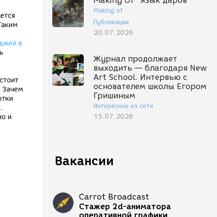
Making Of "Язык даров"
Making of
ается
Публикации
Таким
20.07.2026
джей в
ь
Журнал продолжает
выходить — благодаря New
Art School. Интервью с
стоит
основателем школы Егором
. Зачем
Гришиным
отки
Интересное из сети
.
15.07.2026
но и
Вакансии
Carrot Broadcast
Стажер 2d-аниматора
оперативной графики