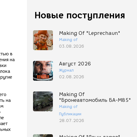
Новые поступления
Making Of "Leprechaun"
Making of
03.08.2026
стью в
ения на
Август 2026
вки
Журнал
блока
02.08.2026
другие
Making Of
его
"Бронеавтомобиль БА-М85"
ть на
ом
Making of
о
Публикации
ле
28.07.2026
лает
льных