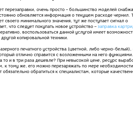
ет перезаправки, очень просто – большинство моделей снабж
стоянно обновляется информация о текущем расходе чернил. 
т своего минимального значения, тут же поступает сигнал о
ет, что следует покупать новое устройство –
заправка картри
перативно, воспользоваться данной услугой имеет возможност
 другой копировальной техники.
азерного печатного устройства (цветной, либо черно-белый), 
оторый отлично справится с возложенными на него функциями
 а то и в три раза дешевле? При невысокой цене, ресурс выраб
м, к тому же, его можно перезаряжать по мере необходимости
ет обязательно обратиться к специалистам, которые качествен