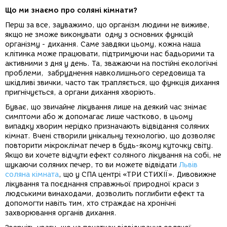
Що ми знаємо про соляні кімнати?
Перш за все, зауважимо, що організм людини не виживе,
якщо не зможе виконувати одну з основних функцій
організму - дихання. Саме завдяки цьому, кожна наша
клітинка може працювати, підтримуючи нас бадьорими та
активними з дня у день. Та, зважаючи на постійні екологічні
проблеми, забруднення навколишнього середовища та
шкідливі звички, часто так трапляється, що функція дихання
пригнічується, а органи дихання хворіють.
Буває, що звичайне лікування лише на деякий час знімає
симптоми або ж допомагає лише частково, в цьому
випадку хворим нерідко призначають відвідання соляних
кімнат. Вчені створили унікальну технологію, що дозволяє
повторити мікроклімат печер в будь-якому куточку світу.
Якщо ви хочете відчути ефект соляного лікування на собі, не
шукаючи соляних печер, то ви можете відвідати
Львів
соляна кімната
, що у СПА центрі «ТРИ СТИХІЇ». Дивовижне
лікування та поєднання справжньої природної краси з
людськими винаходами, дозволить поглибити ефект та
допомогти навіть тим, хто страждає на хронічні
захворювання органів дихання.