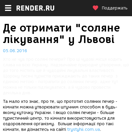
Поддержать
Де отримати "соляне
лікування" у Львові
05.06.2016
Хто не чув про соляні печери? Про ці чудові місця ходить
слава на всю Україну. Надзвичайне природне утворення, що
до того містить ще й чудодійні лікувальні властивості.
Щороку тисячі туристів приїжджають до таких печер з
єдиною метою - потрапити до соляних печер, адже тут
можна не тільки підлікуватися, а й чудово провести
декілька днів.
Та мало хто знає, про те, що прототип соляних печер -
кімнати можна утворювати штучним способом в будь-
якому куточку України. І якщо соляні печери - більше
туристичний центр, то кімнати використовуються для
оздоровлення організму. Більше інформації про такі
кімнати, ви дізнаєтесь на сайті
trystyhii.com.ua
.