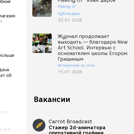
Making Of "Язык даров"
ибкие
Making of
Публикации
магазин
20.07.2026
т-
Журнал продолжает
выходить — благодаря New
Art School. Интервью с
основателем школы Егором
 больше
Гришиным
Интересное из сети
дача
15.07.2026
дет об
Вакансии
тся
Carrot Broadcast
Стажер 2d-аниматора
е для
оперативной графики