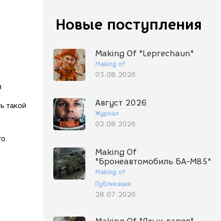
Новые поступления
Making Of "Leprechaun"
Making of
03.08.2026
й
Август 2026
ь такой
Журнал
02.08.2026
го
Making Of
"Бронеавтомобиль БА-М85"
Making of
Публикации
28.07.2026