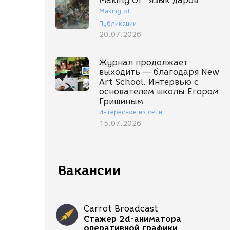
Making Of "Язык даров"
Making of
Публикации
20.07.2026
Журнал продолжает
выходить — благодаря New
Art School. Интервью с
основателем школы Егором
Гришиным
Интересное из сети
15.07.2026
Вакансии
Carrot Broadcast
Стажер 2d-аниматора
оперативной графики