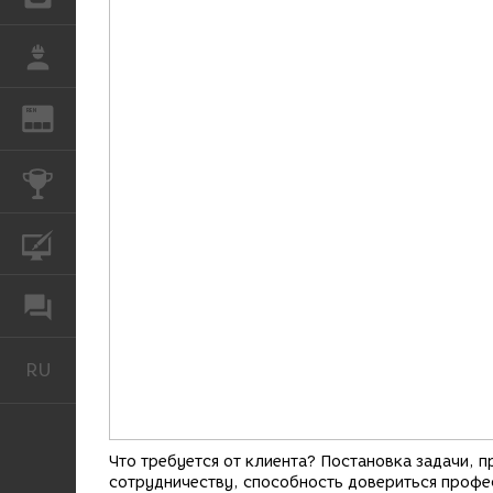
РАБОТА
REN
ЖУРНАЛ
КОНКУРСЫ
КУРСЫ
ФОРУМ
RU
Русский
Что требуется от клиента? Постановка задачи, 
сотрудничеству, способность довериться профе