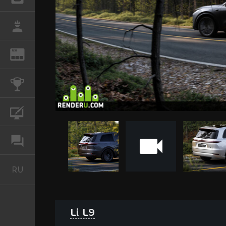
РАБОТА
REN
ЖУРНАЛ
КОНКУРСЫ
КУРСЫ
ФОРУМ
RU
Русский
Li L9